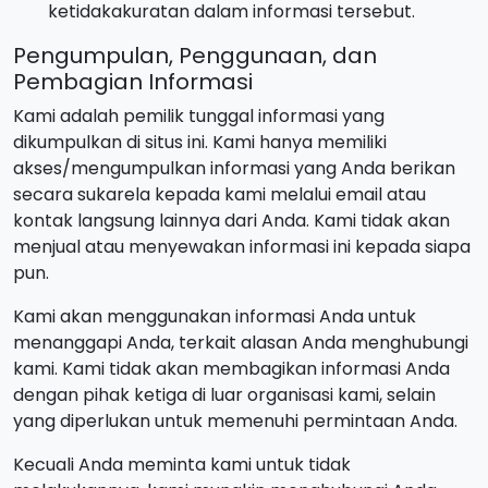
ketidakakuratan dalam informasi tersebut.
Pengumpulan, Penggunaan, dan
Pembagian Informasi
Kami adalah pemilik tunggal informasi yang
dikumpulkan di situs ini. Kami hanya memiliki
akses/mengumpulkan informasi yang Anda berikan
secara sukarela kepada kami melalui email atau
kontak langsung lainnya dari Anda. Kami tidak akan
menjual atau menyewakan informasi ini kepada siapa
pun.
Kami akan menggunakan informasi Anda untuk
menanggapi Anda, terkait alasan Anda menghubungi
kami. Kami tidak akan membagikan informasi Anda
dengan pihak ketiga di luar organisasi kami, selain
yang diperlukan untuk memenuhi permintaan Anda.
Kecuali Anda meminta kami untuk tidak